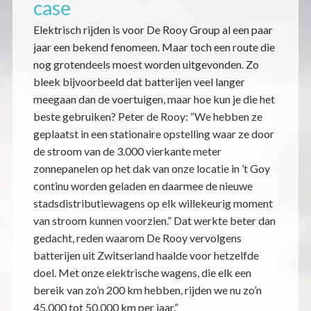
case
Elektrisch rijden is voor De Rooy Group al een paar
jaar een bekend fenomeen. Maar toch een route die
nog grotendeels moest worden uitgevonden. Zo
bleek bijvoorbeeld dat batterijen veel langer
meegaan dan de voertuigen, maar hoe kun je die het
beste gebruiken? Peter de Rooy: “We hebben ze
geplaatst in een stationaire opstelling waar ze door
de stroom van de 3.000 vierkante meter
zonnepanelen op het dak van onze locatie in ’t Goy
continu worden geladen en daarmee de nieuwe
stadsdistributiewagens op elk willekeurig moment
van stroom kunnen voorzien.” Dat werkte beter dan
gedacht, reden waarom De Rooy vervolgens
batterijen uit Zwitserland haalde voor hetzelfde
doel. Met onze elektrische wagens, die elk een
bereik van zo’n 200 km hebben, rijden we nu zo’n
45.000 tot 50.000 km per jaar.”