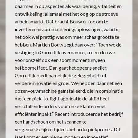
daarmee in op aspecten als waardering, vitaliteit en
ontwikkeling; allemaal met het oog op de stroeve
arbeidsmarkt. Dat bracht Bouw er toe om te
investeren in automatiseringsoplossingen, waarbij
het ook wel prettig was om meer schaalgrootte te
hebben. Martien Bouw zegt daarover: “Toen we de
vestiging in Gorredijk overnamen, creëerden we
voor onszelf ook een soort momentum, een
hefboomeffect. Dan gaat het opeens sneller.
Gorredijk biedt namelijk de gelegenheid tot
verdere innovatie en groei. We hebben daar net een
dozenvouwmachine geïnstalleerd, die in combinatie
met een pick-to-light applicatie de altijd heel
verschillende orders voor onze klanten veel
efficiënter inpakt.” Recent introduceerde het bedrijf
een handschoen om het scannen te
vergemakkelijken tijdens het orderpickproces. Dit
jaar komt er een nieuw, modern en innovatief