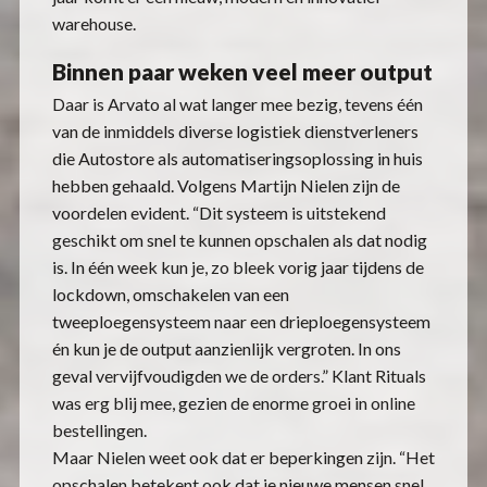
warehouse.
Binnen paar weken veel meer output
Daar is Arvato al wat langer mee bezig, tevens één
van de inmiddels diverse logistiek dienstverleners
die Autostore als automatiseringsoplossing in huis
hebben gehaald. Volgens Martijn Nielen zijn de
voordelen evident. “Dit systeem is uitstekend
geschikt om snel te kunnen opschalen als dat nodig
is. In één week kun je, zo bleek vorig jaar tijdens de
lockdown, omschakelen van een
tweeploegensysteem naar een drieploegensysteem
én kun je de output aanzienlijk vergroten. In ons
geval vervijfvoudigden we de orders.” Klant Rituals
was erg blij mee, gezien de enorme groei in online
bestellingen.
Maar Nielen weet ook dat er beperkingen zijn. “Het
opschalen betekent ook dat je nieuwe mensen snel