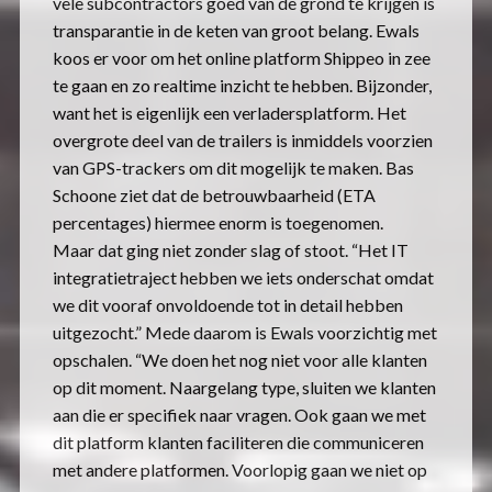
vele subcontractors goed van de grond te krijgen is
transparantie in de keten van groot belang. Ewals
koos er voor om het online platform Shippeo in zee
te gaan en zo realtime inzicht te hebben. Bijzonder,
want het is eigenlijk een verladersplatform. Het
overgrote deel van de trailers is inmiddels voorzien
van GPS-trackers om dit mogelijk te maken. Bas
Schoone ziet dat de betrouwbaarheid (ETA
percentages) hiermee enorm is toegenomen.
Maar dat ging niet zonder slag of stoot. “Het IT
integratietraject hebben we iets onderschat omdat
we dit vooraf onvoldoende tot in detail hebben
uitgezocht.” Mede daarom is Ewals voorzichtig met
opschalen. “We doen het nog niet voor alle klanten
op dit moment. Naargelang type, sluiten we klanten
aan die er specifiek naar vragen. Ook gaan we met
dit platform klanten faciliteren die communiceren
met andere platformen. Voorlopig gaan we niet op