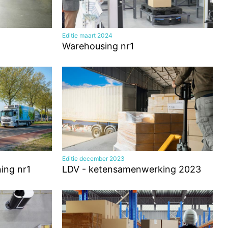
Editie maart 2024
Warehousing nr1
Editie december 2023
ning nr1
LDV - ketensamenwerking 2023