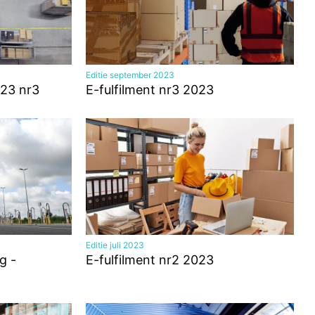
Editie september 2023
23 nr3
E-fulfilment nr3 2023
Editie juli 2023
g -
E-fulfilment nr2 2023