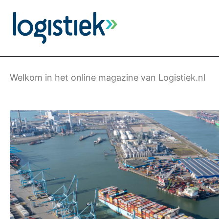
Overslaan
en
naar
de
inhoud
gaan
Welkom in het online magazine van Logistiek.nl