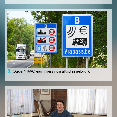
Afbeelding
8.
Oude NIWO-nummers nog altijd in gebruik
Afbeelding