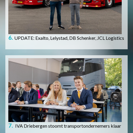
6.
UPDATE: Exalto, Lelystad, DB Schenker, JCL Logistics
Afbeelding
7.
IVA Driebergen stoomt transportondernemers klaar