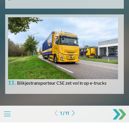
Afbeelding
11.
Blikjestransporteur CSE zet vol in op e-trucks
1 / 11