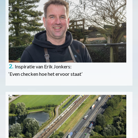
Afbeelding
2.
Inspiratie van Erik Jonkers:
‘Even checken hoe het ervoor staat’
Afbeelding