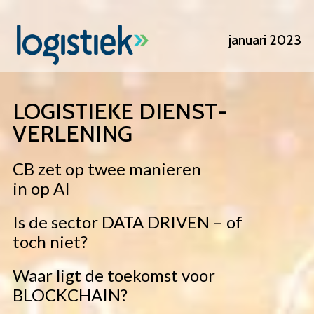
Overslaan
en
januari 2023
naar
de
inhoud
gaan
LOGISTIEKE DIENST­
VERLENING
CB zet op twee manieren
in op AI
Is de sector DATA DRIVEN – of
toch niet?
Waar ligt de toekomst voor
BLOCKCHAIN?