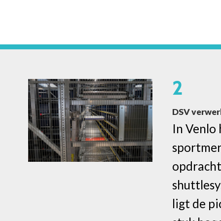
2
DSV verwerk
In Venlo
sportmer
opdracht
shuttles
ligt de p