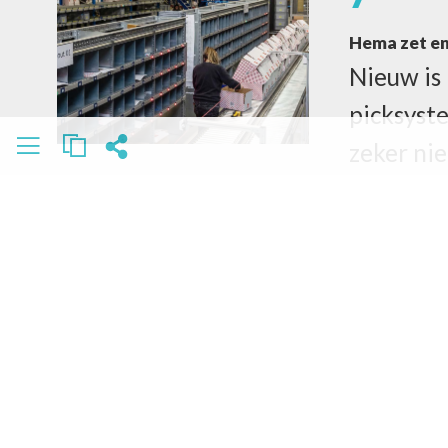
Hema zet e
Nieuw is
picksyst
zeker ni
uitbreidi
bijzonde
uitgebre
11
Snel verpak
Weg met 