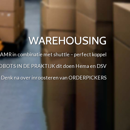
WAREHOUSING
AMR in combinatie met shuttle – perfect koppel
OBOTS IN DE PRAKTIJK dit doen Hema en DSV
Denk na over inroosteren van ORDERPICKERS