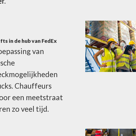
er
.
ifts in de hub van FedEx
oepassing van
ische
eckmogelijkheden
ucks. Chauffeurs
oor een meetstraat
en zo veel tijd.