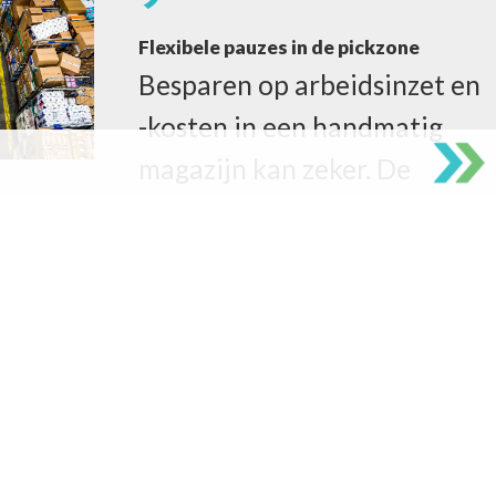
Flexibele pauzes in de pickzone
Besparen op arbeidsinzet en
-kosten in een handmatig
magazijn kan zeker. De
Erasmus Universiteit
presenteert mooie
onderzoeksresultaten.
12
Daarom kiezen ze voor robots
Vijf vooraanstaande