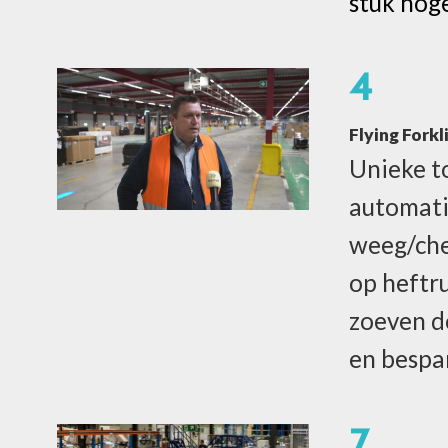
stuk hog
4
Flying Forkl
Unieke t
automat
weeg/ch
op heftr
zoeven d
en bespar
7