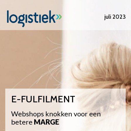
Overslaan
en
juli 2023
naar
de
inhoud
gaan
E-FULFILMENT
Webshops knokken voor een
betere
MARGE