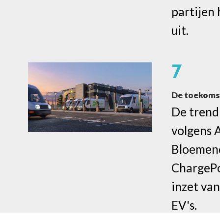
partijen
uit.
7
De toekomst
De trend
volgens 
Bloemen
ChargePo
inzet va
EV's.