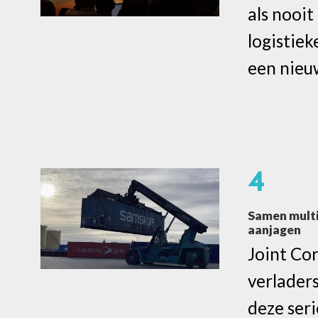
als nooit
logistie
een nieu
4
Samen mult
aanjagen
Joint Co
verladers
deze seri