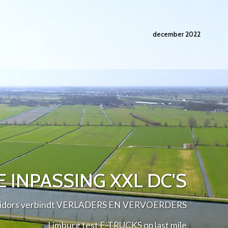
december 2022
 INPASSING XXL DC'S
rridors verbindt VERLADERS EN VERVOERDERS
Limburg test E-TRUCKS op last mile