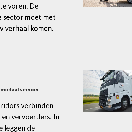
 te voren. De
ke sector moet met
w verhaal komen.
imodaal vervoer
rridors verbinden
 en vervoerders. In
e leggen de