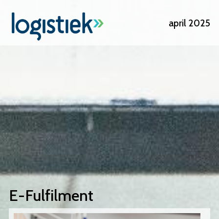
Overslaan
april 2025
en
naar
de
inhoud
gaan
E-Fulfilment