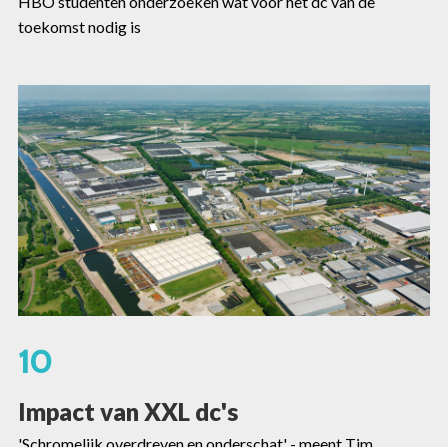
HBO studenten onderzoeken wat voor het dc van de
toekomst nodig is
10
Impact van XXL dc's
'Schromelijk overdreven en onderschat' - meent Tim