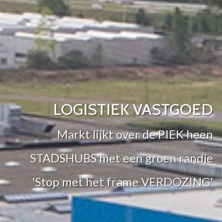
LOGISTIEK VASTGOED
Markt lijkt over de PIEK heen
STADSHUBS met een groen randje
'Stop met het frame VERDOZING'