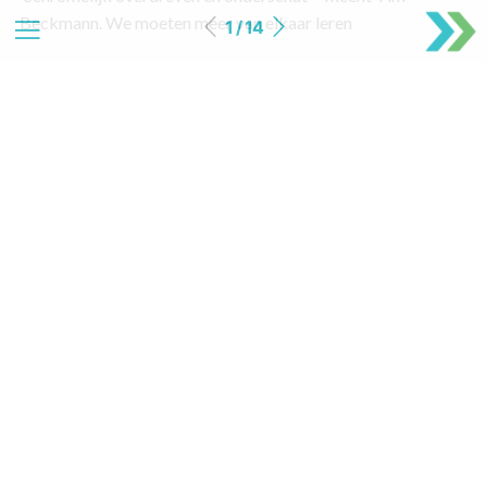
Beckmann. We moeten meer van elkaar leren
1 / 14
11
Zonnepanelen en dan…
Natuur & Milieu wil bedrijven zelf stroom laten opwekken