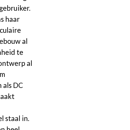
gebruiker.
ns haar
culaire
gebouw al
mheid te
 ontwerp al
om
m als DC
maakt
 staal in.
en heel