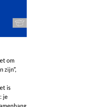
het om
 zijn”,
t is
 je
e samenhang