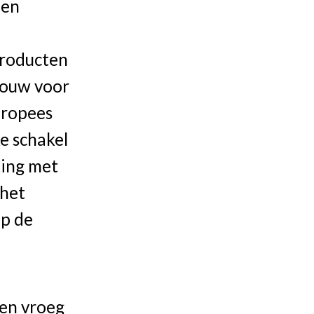
een
producten
ebouw voor
uropees
e schakel
king met
 het
p de
en vroeg