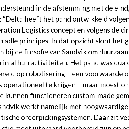
ndersteund in de afstemming met de eind
: “Delta heeft het pand ontwikkeld volge
ation Logistics concept en volgens de cir
cradle principes. In dat opzicht sloot het 
n bij de filosofie van Sandvik om duurzaa
 in al hun activiteiten. Het pand was qua
ereid op robotisering – een voorwaarde 
es operationeel te krijgen – maar moest o
te kunnen functioneren custom-made ge
andvik werkt namelijk met hoogwaardige
ische orderpickingsystemen. Daar zit veel
ctie moet uiteraard voorbereid zijn op e