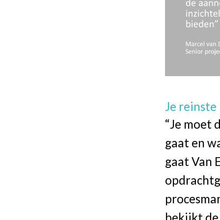
Je reinst
“Je moet 
gaat en wa
gaat Van E
opdrachtge
procesman
bekijkt de