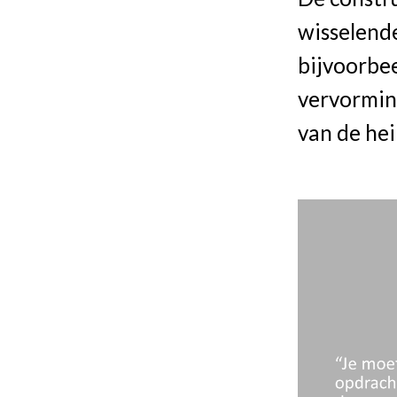
wisselend
bijvoorbee
vervorming
van de hei