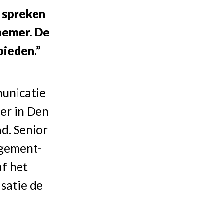
l spreken
nemer. De
bieden.”
municatie
er in Den
d. Senior
agement-
f het
isatie de