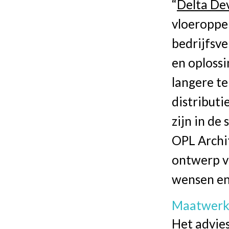
“
Delta De
vloeropper
bedrijfsv
en oplossi
langere t
distributi
zijn in de
OPL Archi
ontwerp v
wensen en 
Maatwerk
Het advie