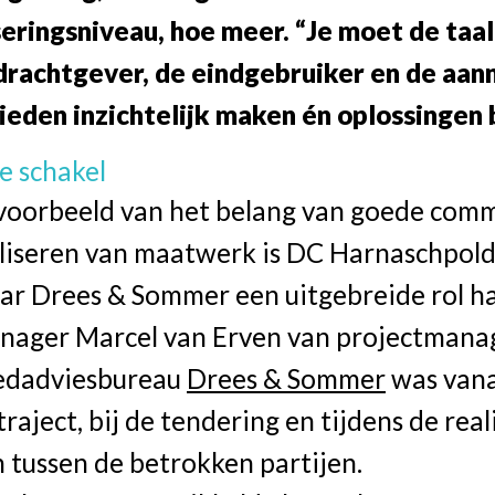
eringsniveau, hoe meer. “Je moet de taa
drachtgever, de eindgebruiker en de aan
ieden inzichtelijk maken én oplossingen 
ke schakel
voorbeeld van het belang van goede com
aliseren van maatwerk is DC Harnaschpold
ar Drees & Sommer een uitgebreide rol ha
nager Marcel van Erven van projectman
edadviesbureau
Drees & Sommer
was vana
raject, bij de tendering en tijdens de real
n tussen de betrokken partijen.