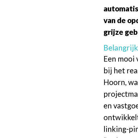
automatis
van de op
grijze geb
Belangrij
Een mooi 
bij het re
Hoorn, wa
projectma
en vastgo
ontwikkelt
linking-pi