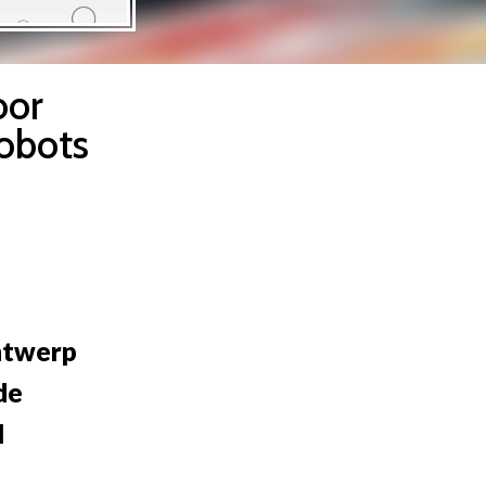
oor
robots
ontwerp
de
l