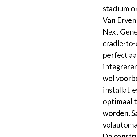
stadium o
Van Erven
Next Gener
cradle-to-
perfect aa
integreren
wel voorb
installati
optimaal 
worden. S
volautomat
De constru