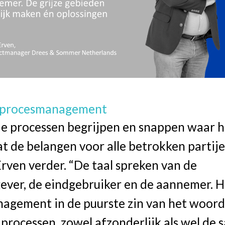
e procesmanagement
de processen begrijpen en snappen waar 
t de belangen voor alle betrokken partijen
rven verder. “De taal spreken van de
ver, de eindgebruiker en de aannemer. He
agement in de puurste zin van het woord:
 processen, zowel afzonderlijk als wel d