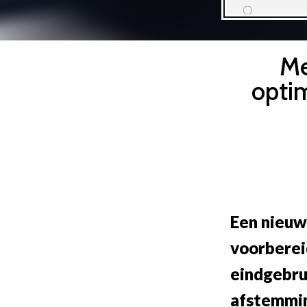
Me
optim
Een nieuw
voorberei
eindgebru
afstemmin