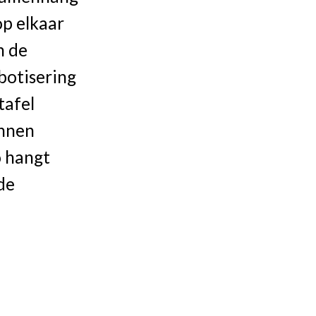
op elkaar
n de
obotisering
tafel
unnen
o hangt
de