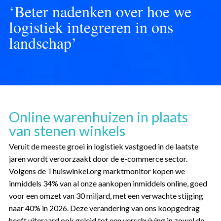
‘Beter nadenken over hoe we
logistiek integreren in ons
landschap’
Online warenhuizen in plaats
van stenen winkels
Veruit de meeste groei in logistiek vastgoed in de laatste
jaren wordt veroorzaakt door de e-commerce sector.
Volgens de Thuiswinkel.org marktmonitor kopen we
inmiddels 34% van al onze aankopen inmiddels online, goed
voor een omzet van 30 miljard, met een verwachte stijging
naar 40% in 2026. Deze verandering van ons koopgedrag
heeft uiteraard ook geleid tot een verschuiving in zowel de