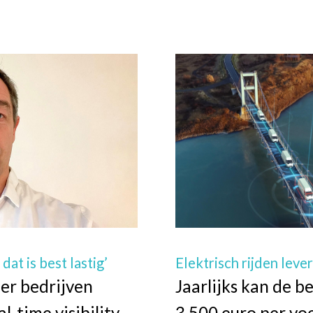
Elektrisch rijden leve
at is best lastig’
Jaarlijks kan de b
er bedrijven
3.500 euro per voe
-time visibility