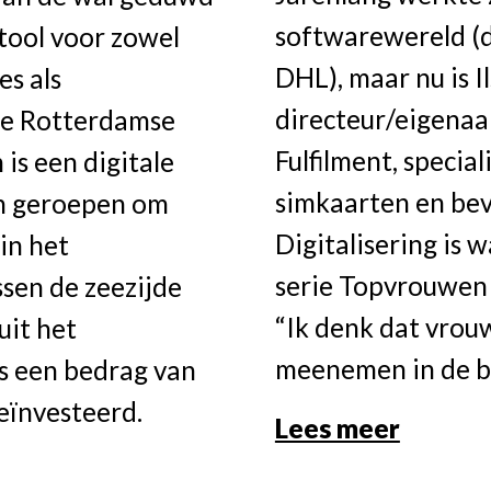
softwarewereld (
stool voor zowel
DHL), maar nu is I
s als
directeur/eigena
de Rotterdamse
Fulfilment, specia
is een digitale
simkaarten en beve
en geroepen om
Digitalisering is w
in het
serie Topvrouwen i
sen de zeezijde
“Ik denk dat vro
uit het
meenemen in de be
s een bedrag van
eïnvesteerd.
Lees meer