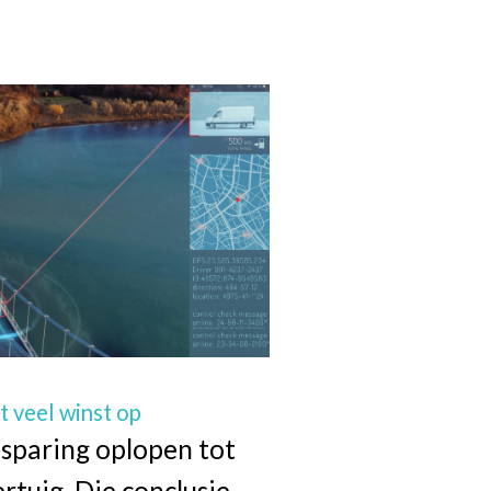
rt veel winst op
esparing oplopen tot
rtuig. Die conclusie