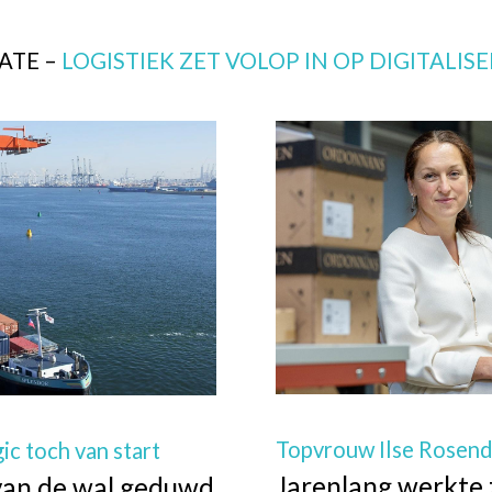
ATE –
LOGISTIEK ZET VOLOP IN OP DIGITALIS
Topvrouw Ilse Rosend
ic toch van start
Jarenlang werkte 
f van de wal geduwd