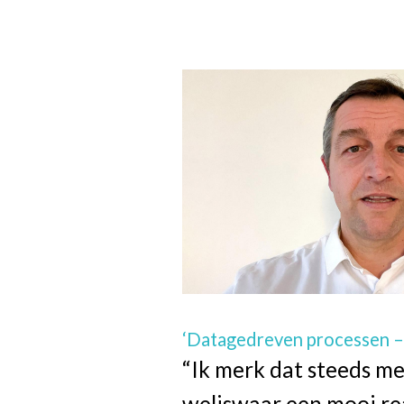
‘Datagedreven processen – d
“Ik merk dat steeds me
weliswaar een mooi real