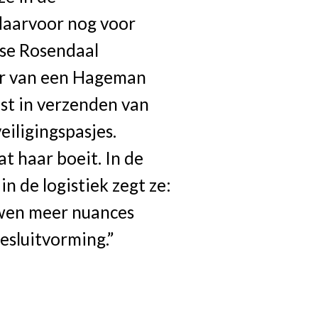
daarvoor nog voor
lse Rosendaal
ar van een Hageman
list in verzenden van
iligingspasjes.
at haar boeit. In de
n de logistiek zegt ze:
uwen meer nuances
sluitvorming.”