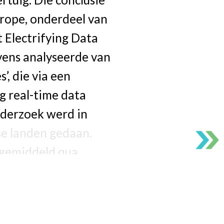
rope, onderdeel van
 Electrifying Data
vens analyseerde van
’, die via een
g real-time data
nderzoek werd in
e landen gedaan.
 gemiddeld qua