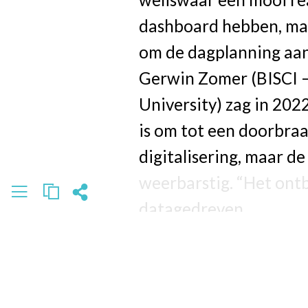
dashboard hebben, ma
om de dagplanning aan 
Gerwin Zomer (BISCI –
University) zag in 2022
is om tot een doorbraa
digitalisering, maar de 
weerbarstig. “Het ont
datagedreven
beslissingsondersteune
Lees meer