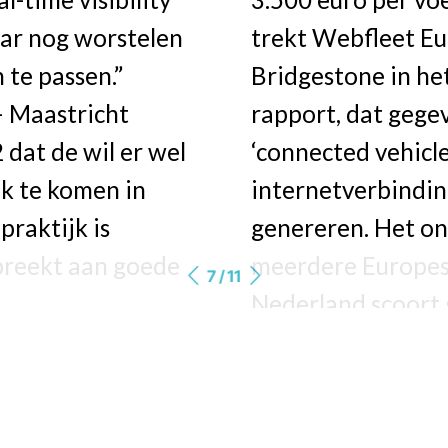
trekt Webfleet Eu
ar nog worstelen
Bridgestone in het
te passen.”
rapport, dat gege
 Maastricht
‘connected vehicles
 dat de wil er wel
internetverbindin
k te komen in
genereren. Het o
praktijk is
meerdere Europes
breekt aan goede
7 / 11
Nederland scoort
besparing .
nde tools.”
Lees meer