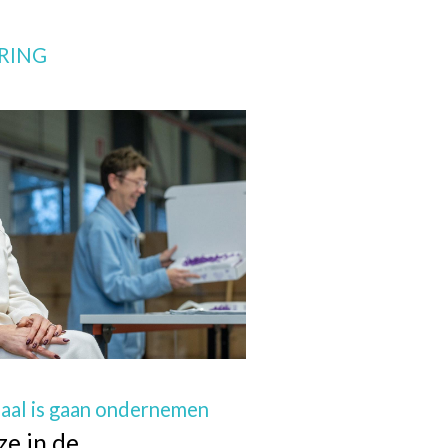
ERING
aal is gaan ondernemen
ze in de