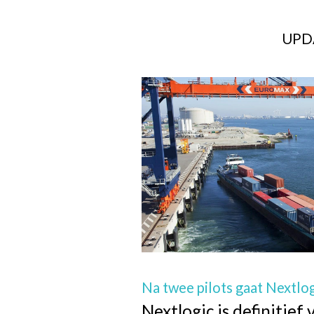
Overslaan
en
UPD
naar
de
inhoud
gaan
Na twee pilots gaat Nextlog
Nextlogic is definitie