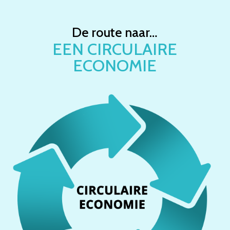
Overslaan
en
De route naar…
naar
EEN CIRCULAIRE
de
ECONOMIE
inhoud
gaan