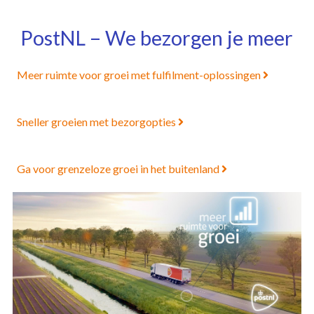
Overslaan
PostNL – We bezorgen je meer
en
naar
de
Meer ruimte voor groei met fulfilment-oplossingen
inhoud
gaan
Sneller groeien met bezorgopties
Ga voor grenzeloze groei in het buitenland