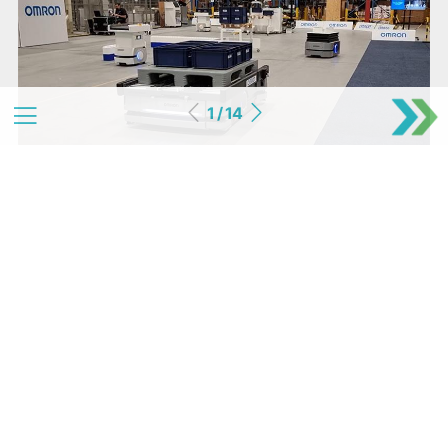
1 / 14
12
Rondreizend robotcircus
De digitale fabriek en bijbehorend warehouse komen met
rasse robotschreden dichterbij. Omron toont systemen die
ook in het mkb goed toepasbaar zijn.