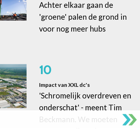
Achter elkaar gaan de
'groene' palen de grond in
voor nog meer hubs
10
Impact van XXL dc's
'Schromelijk overdreven en
onderschat' - meent Tim
Beckmann. We moeten
meer van elkaar leren