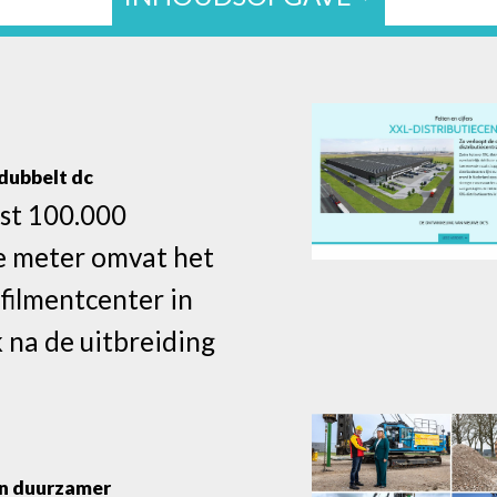
dubbelt dc
fst 100.000
e meter omvat het
lfilmentcenter in
 na de uitbreiding
an duurzamer