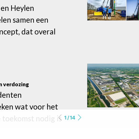
 en Heylen
len samen een
ncept, dat overal
n verdozing
denten
ken wat voor het
e toekomst nodig is
1 / 14