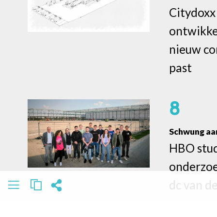
Citydoxx
ontwikke
nieuw co
past
8
Schwung aa
HBO stu
onderzoe
dc van d