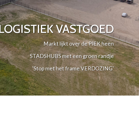
LOGISTIEK VASTGOED
Markt lijkt over de PIEK heen
STADSHUBS met een groen randje
'Stop met het frame VERDOZING'