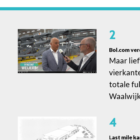
2
Bol.com ver
Maar lie
vierkant
totale fu
Waalwijk
4
L
ast mile k