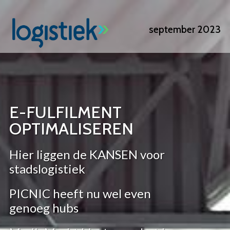
Overslaan
en
september 2023
naar
de
inhoud
gaan
E-FULFILMENT
OPTIMALISEREN
Hier liggen de KANSEN voor
stadslogistiek
PICNIC heeft nu wel even
genoeg hubs