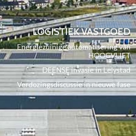
LOGISTIEK VASTGOED
Energiezuinige automatisering van
HOOGVLIET
DEENSE invasie in Lelystad
Verdozingsdiscussie in nieuwe fase