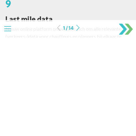
9
Last mile data
1 / 14
Nieuw online platform ontwikkelt zich om alle relevante
(verkeers-)data voor chauffeurs en planners bij elkaar te
brengen voor iedereen.