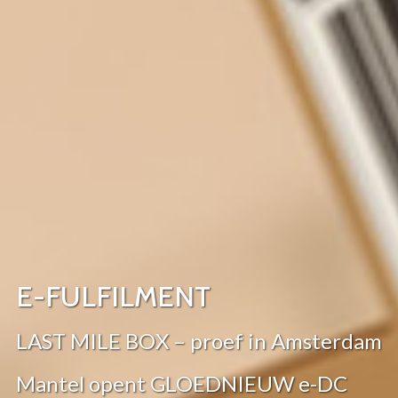
E-FULFILMENT
LAST MILE BOX – proef in Amsterdam
Mantel opent GLOEDNIEUW e-DC