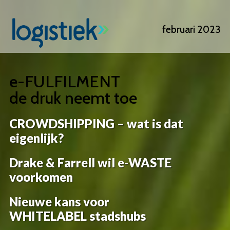
Overslaan
en
februari 2023
naar
de
inhoud
gaan
e-FULFILMENT
de druk neemt toe
CROWDSHIPPING – wat is dat
eigenlijk?
Drake & Farrell wil e-WASTE
voorkomen
Nieuwe kans voor
WHITELABEL stadshubs