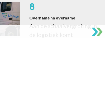
8
Overname na overname
Aan de schaalvergroting in
de logistiek komt
vooralsnog geen einde.
Weer een actueel overzicht
van recente fusies en
overnames in de sector
.
10
Energieprijs voor TSN