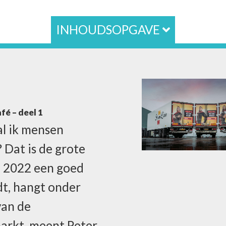
INHOUDSOPGAVE
fé – deel 1
l ik mensen
 Dat is de grote
f 2022 een goed
dt, hangt onder
van de
arkt, meent Peter