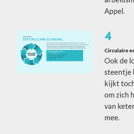
Appel.
4
Circulaire 
Ook de l
steentje
kijkt toc
om zich h
van kete
mee.