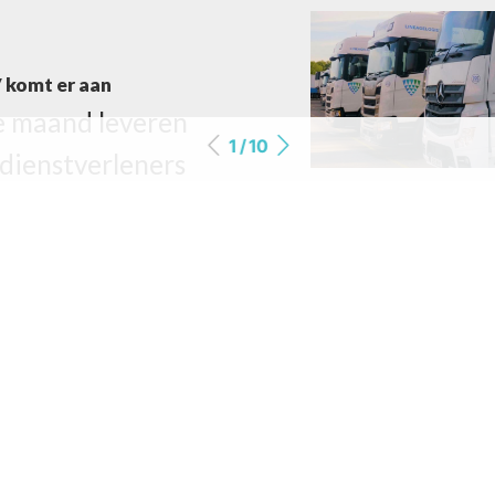
 komt er aan
 maand leveren
1 / 10
 dienstverleners
vens aan, maar
het panel van
den nou precies op
oordeling?
.
elt zwaar