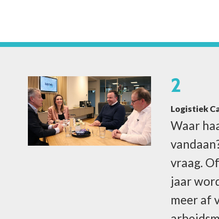
2
Logistiek Ca
Waar haa
vandaan?
vraag. O
jaar wor
meer af 
arbeidsm