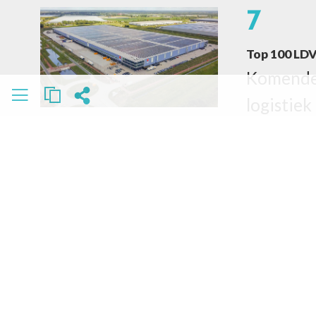
7
Top 100 LDV
Komende
logistiek
hun gege
waar let 
expertle
bij de be
9
Innovatie t