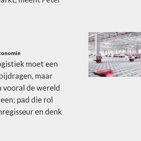
economie
ogistiek moet een
 bijdragen, maar
h vooral de wereld
een; pad die rol
nregisseur en denk