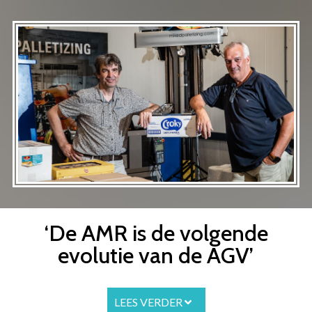
Overslaan
en
naar
de
inhoud
gaan
‘De AMR is de volgende
evolutie van de AGV’
LEES VERDER