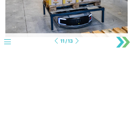
11 / 13
Jullie zijn bezig met de ontwikkeling
van een Robo-pick. Wat is dat?
Van Schijndel:
“De Robo-pick is in feite de samensmelting
van de twee robots die je nu hier aan het werk ziet, dus de
brenger en de stapelaar. Deze robot maakt automatisch
orderpicken en mixed palletiseren mogelijk zonder gebruik
te maken van een automatisch orderpick of case-
opslagsysteem. In combinatie met slimme AMR robots is
automatisch mixed palletiseren voor iedereen mogelijk.
Zeker in de huidige tijd waarin order pickers schaars zijn en