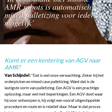
AMR robots is automatisch
mixed palletizing voor iedereen
mogelijk’
Komt er een kentering van AGV naar
AMR?
Van Schijndel:
“Dat is wel onze verwachting. Zeker bij het
orderpicken en mixed case palletizing. Want dat is de
lastigste vorm van palletizing. Een AGV is een prachtige
oplossing, maar wel met beperkingen. Een AGV doet waar
hij voor ontworpen is, hij volgt een vooraf uitgestippelde
procedure en route en is relatief duur. Maar in dat proces