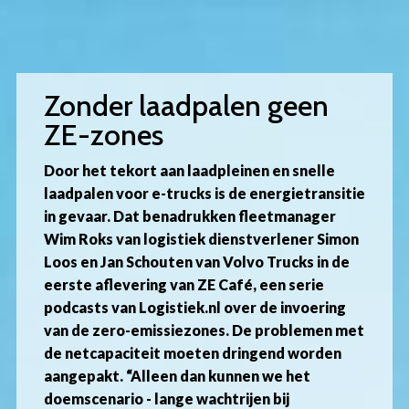
Overslaan
en
naar
de
Zonder laadpalen geen
inhoud
ZE-zones
gaan
Door het tekort aan laadpleinen en snelle
laadpalen voor e-trucks is de energietransitie
in gevaar. Dat benadrukken fleetmanager
Wim Roks van logistiek dienstverlener Simon
Loos en Jan Schouten van Volvo Trucks in de
eerste aflevering van ZE Café, een serie
podcasts van Logistiek.nl over de invoering
van de zero-emissiezones. De problemen met
de netcapaciteit moeten dringend worden
aangepakt. “Alleen dan kunnen we het
doemscenario - lange wachtrijen bij