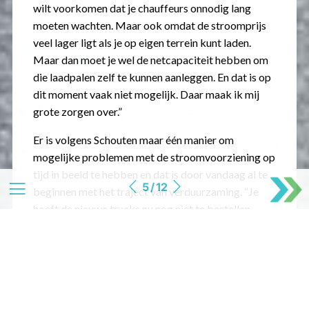
wilt voorkomen dat je chauffeurs onnodig lang
moeten wachten. Maar ook omdat de stroomprijs
veel lager ligt als je op eigen terrein kunt laden.
Maar dan moet je wel de netcapaciteit hebben om
die laadpalen zelf te kunnen aanleggen. En dat is op
dit moment vaak niet mogelijk. Daar maak ik mij
grote zorgen over.”
Er is volgens Schouten maar één manier om
mogelijke problemen met de stroomvoorziening op
tijd in beeld te hebben en dat is door vandaag al te
5 / 12
beginnen met het traject van verduurzaming. “Je
hoeft de nieuwe trucks nu nog niet te bestellen,
maar begin alvast wel met het uitzoeken welke
voertuigen je komende jaren nodig hebt én welke
laadinfra je daarvoor moeten realiseren. Anders ben
je straks te laat. Het aanvragen van een zwaardere
aansluiting kan soms jaren duren. Dus ik zou echt