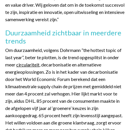
en value driver. Wij geloven dat om in de toekomst succesvol
te zijn, inspiratie en innovatie, open uitwisseling en intensieve
samenwerking vereist zijn.”
Duurzaamheid zichtbaar in meerdere
trends
Om duurzaamheid, volgens Dohrmann “the hottest topic of
last year”, beter te plotten, is de trend opgesplitst in onder
meer
circulariteit
, decarbonisatie en alternatieve
energieoplossingen. Zo is in het kader van decarbonisatie
door het World Economic Forum berekend dat een
klimaatneutrale supply chain de prijzen met gemiddeld niet
meer dan 4 procent zal verhogen. Hier lijkt markt voor te
zijn, aldus DHL. 85 procent van de consumenten maakte in
de afgelopen vijf jaar al ‘groenere’ keuzes in zijn
aankoopgedrag. 65 procent heeft zijn levensstijl aangepast.
Het willen voldoen aan die groene klantvraag, zorgt ervoor
dat bedrijven meer en meer naar hun supply chain kijken.