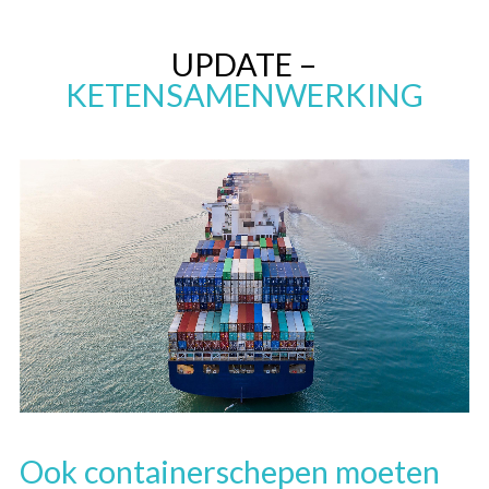
Overslaan
en
UPDATE –
naar
KETENSAMENWERKING
de
inhoud
gaan
Ook containerschepen moeten