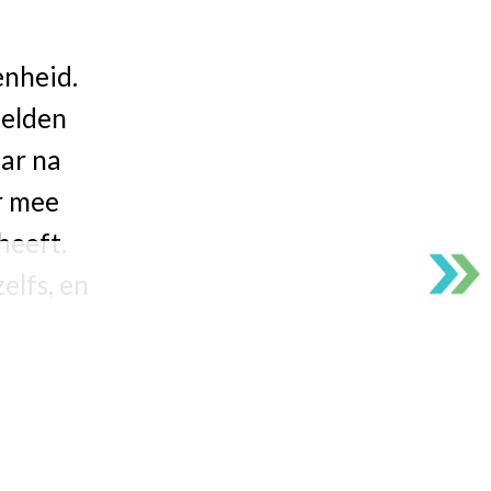
enheid.
ielden
aar na
er mee
heeft.
elfs, en
vooral
e
lubs