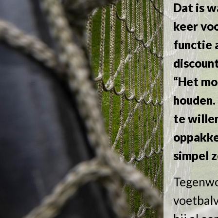
Dat is w
keer voo
functie 
discount
“Het moe
houden.
te wille
oppakken
simpel z
Tegenwo
voetbalv