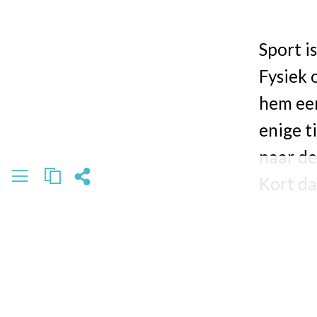
Sport i
Fysiek 
hem een
enige t
naar de
Kort da
werd va
omdat e
komen. 
waarva