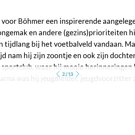
s voor Böhmer een inspirerende aangeleg
ongemak en andere (gezins)prioriteiten h
 tijdlang bij het voetbalveld vandaan. M
ijd nam hij zijn zoontje en ook zijn docht
 sportclub, waar hij mooie herinneringen 
2 / 13
arna was hij jeugdleider, jeugdvoorzitter z
n lieverlee in het clubgebeuren gezogen, 
r een spannende fusie van clubs aan zit t
“Nu ben ik vooral aan het verbinden: de c
n de leden over hun schaduw moeten