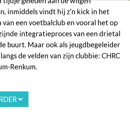
en tijdje geleden aan de wilgen
, inmiddels vindt hij z’n kick in het
 van een voetbalclub en vooral het op
ijnde integratieproces van een drietal
 de buurt. Maar ook als jeugdbegeleider
j langs de velden van zijn clubbie: CHRC
sum-Renkum.
ERDER