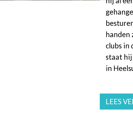
hij al e
gehangen
besturen
handen z
clubs in
staat hi
in Heel
LEES V