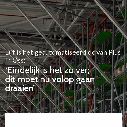
Overslaan
en
naar
de
inhoud
gaan
Dit is het geautomatiseerd dc van Plus
in Oss:
‘Eindelijk is het zo ver;
dit moet nu volop gaan
draaien’