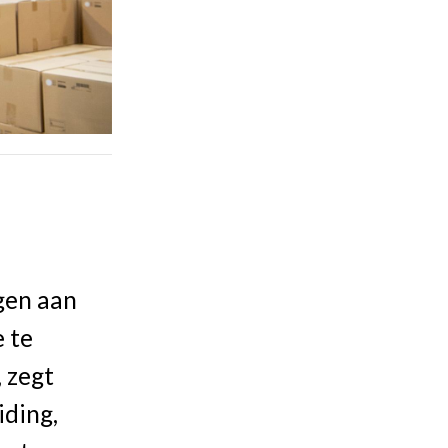
ngen aan
e te
, zegt
iding,