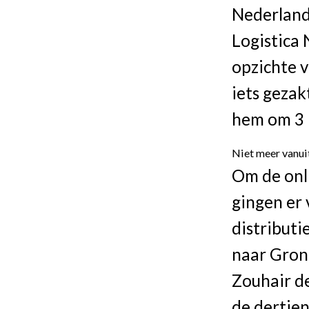
Nederland
Logistica 
opzichte v
iets gezakt
hem om 3 m
Niet meer vanui
Om de onli
gingen er
distributi
naar Groni
Zouhair d
de dertie