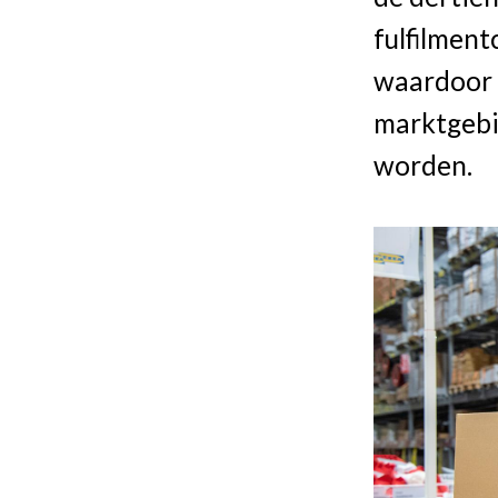
fulfilmen
waardoor 9
marktgebie
worden.