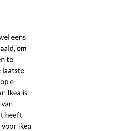
 wel eens
haald, om
n te
 laatste
op e-
n Ikea is
 van
t heeft
 voor Ikea