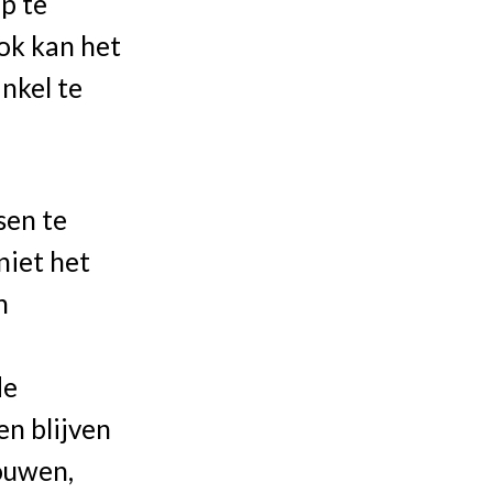
p te
Ook kan het
nkel te
sen te
niet het
n
de
n blijven
ouwen,