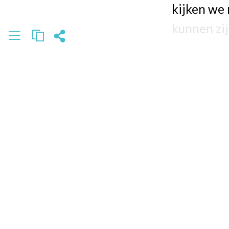
kijken we
kunnen zij
Waarom is d
De nieuwe 
goedkoper
in arbeid.
goedkoper 
doorbereke
producten 