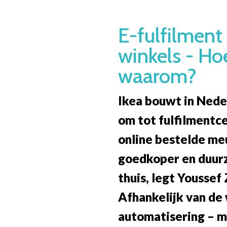
Overslaan
en
E-fulfilment 
naar
winkels - Ho
de
inhoud
waarom?
gaan
Ikea bouwt in Nede
om tot fulfilmentc
online bestelde meu
goedkoper en duurz
thuis, legt Youssef 
Afhankelijk van de 
automatisering – mi