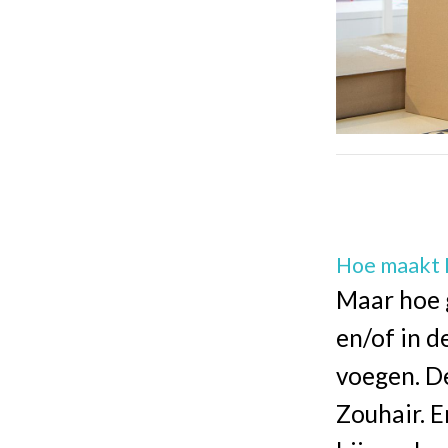
Hoe maakt I
Maar hoe g
en/of in d
voegen. De
Zouhair. E