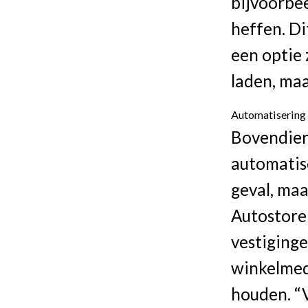
bijvoorbee
heffen. Di
een optie 
laden, maa
Automatisering 
Bovendien 
automatis
geval, maa
Autostore
vestiginge
winkelmed
houden. “