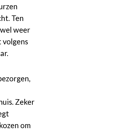
eurzen
cht. Ten
 wel weer
t volgens
ar.
bezorgen,
uis. Zeker
egt
ekozen om