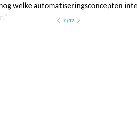
 nog welke automatiseringsconcepten int
n.”
7 / 12
it sneller, duurzamer en goedkoper?
strategie moet leiden tot snellere, duur
e bezorgingen. “70 procent van de bezorg
 Hoe dichter het fulfilmentcenter bij de kla
de bezorging”, aldus Zouhair. Het voorde
nd aan de consument, terwijl hij bovendi
sneller in huis zal hebben. “Dit is logistie