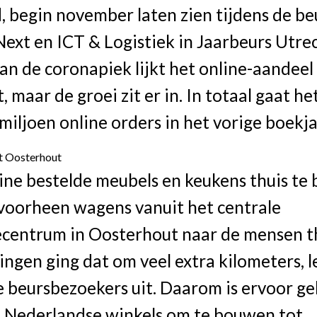
, begin november laten zien tijdens de b
Next en ICT & Logistiek in Jaarbeurs Utre
an de coronapiek lijkt het online-aandeel
, maar de groei zit er in. In totaal gaat he
iljoen online orders in het vorige boekja
t Oosterhout
ne bestelde meubels en keukens thuis te 
 voorheen wagens vanuit het centrale
ecentrum in Oosterhout naar de mensen th
ngen ging dat om veel extra kilometers, l
e beursbezoekers uit. Daarom is ervoor g
n Nederlandse winkels om te bouwen tot