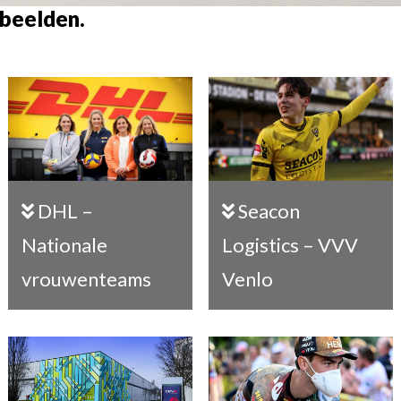
rbeelden.
Seacon
DHL –
Logistics – VVV
Nationale
Venlo
vrouwenteams