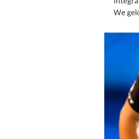
integra
We gelo