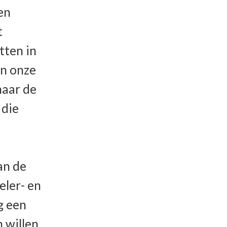
een
t
itten in
an onze
naar de
 die
an de
eler- en
g een
 willen