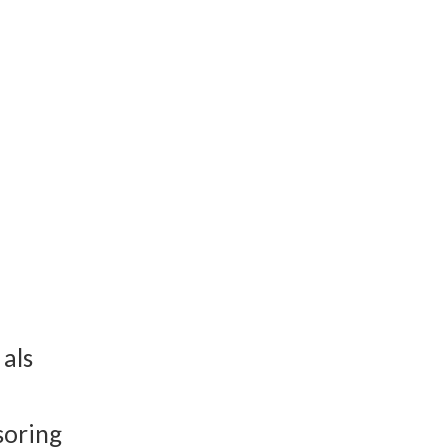
 als
soring