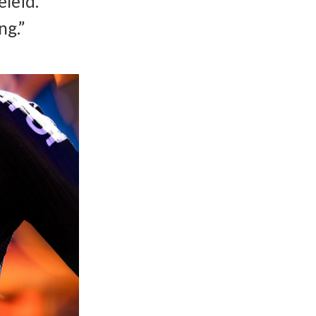
leid.
ng.”