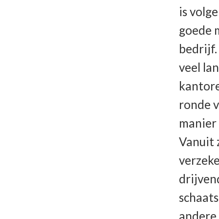
is volg
goede m
bedrijf.
veel la
kantore
ronde v
manier 
Vanuit 
verzeke
drijven
schaats
andere 