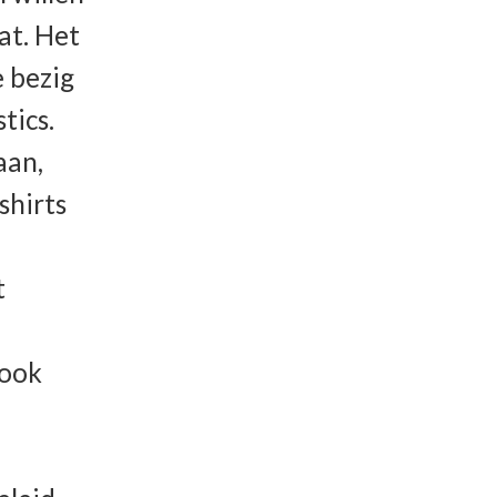
at. Het
e bezig
tics.
aan,
shirts
t
 ook