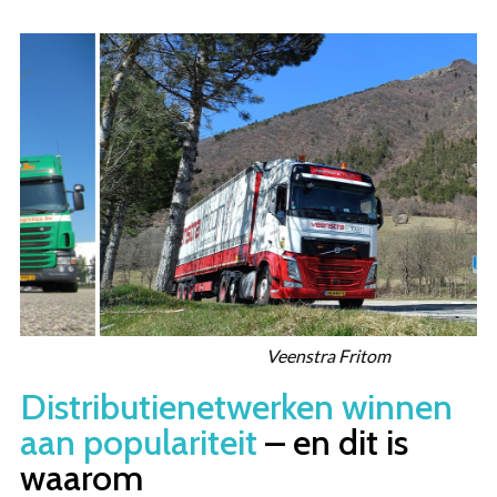
Overslaan
en
naar
de
inhoud
gaan
Veenstra Fritom
Distributienetwerken winnen
aan populariteit
– en dit is
waarom