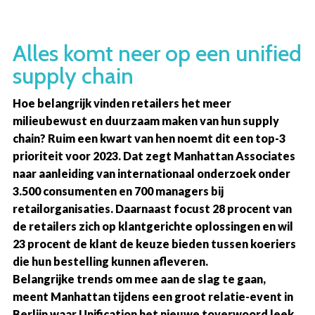
Overslaan
en
Alles komt neer op een unified
naar
de
supply chain
inhoud
gaan
Hoe belangrijk vinden retailers het meer
milieubewust en duurzaam maken van hun supply
chain? Ruim een kwart van hen noemt dit een top-3
prioriteit voor 2023. Dat zegt Manhattan Associates
naar aanleiding van internationaal onderzoek onder
3.500 consumenten en 700 managers bij
retailorganisaties. Daarnaast focust 28 procent van
de retailers zich op klantgerichte oplossingen en wil
23 procent de klant de keuze bieden tussen koeriers
die hun bestelling kunnen afleveren.
Belangrijke trends om mee aan de slag te gaan,
meent Manhattan tijdens een groot relatie-event in
Berlijn waar Unification het nieuwe toverwoord leek