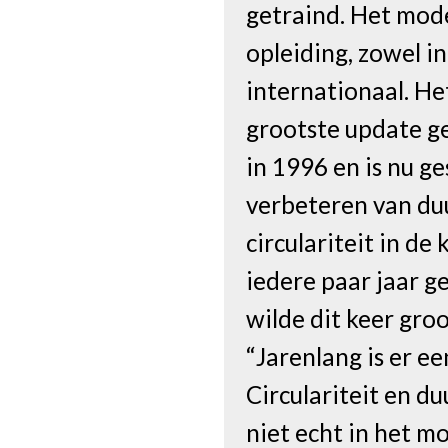
getraind. Het model
opleiding, zowel i
internationaal. He
grootste update g
in 1996 en is nu g
verbeteren van d
circulariteit in d
iedere paar jaar 
wilde dit keer gro
“Jarenlang is er ee
Circulariteit en 
niet echt in het m