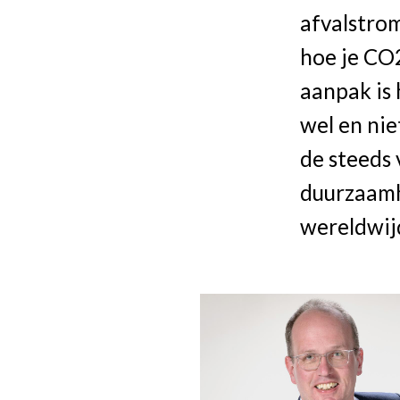
afvalstrom
hoe je CO2
aanpak is 
wel en nie
de steeds
duurzaamh
wereldwij