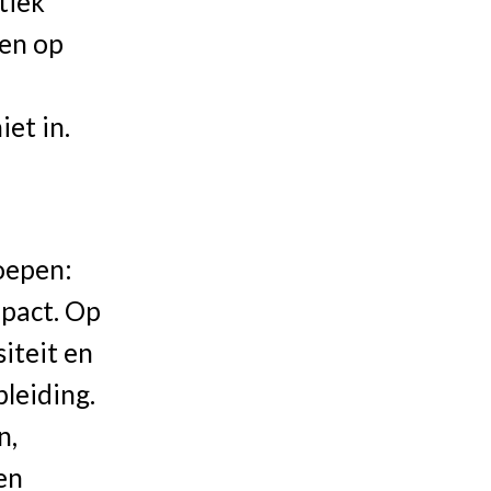
tiek
en op
et in.
oepen:
mpact. Op
iteit en
pleiding.
n,
en