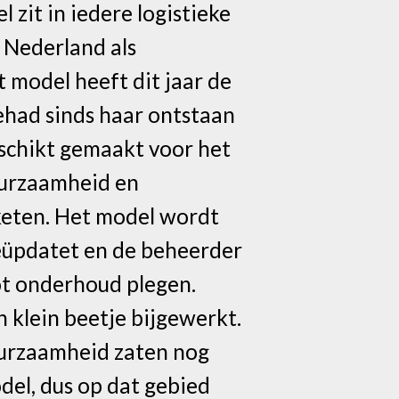
 zit in iedere logistieke
n Nederland als
t model heeft dit jaar de
ehad sinds haar ontstaan
eschikt gemaakt voor het
uurzaamheid en
e keten. Het model wordt
geüpdatet en de beheerder
ot onderhoud plegen.
n klein beetje bijgewerkt.
duurzaamheid zaten nog
odel, dus op dat gebied