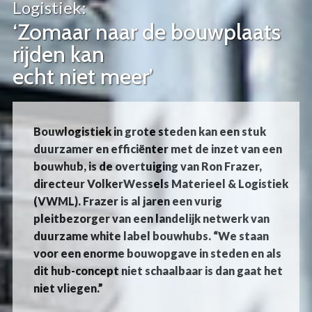
Logistiek:
‘Zomaar naar de bouwplaats
rijden kan
echt niet meer’
Bouwlogistiek in grote steden kan een stuk
duurzamer en efficiënter met de inzet van een
bouwhub, is de overtuiging van Ron Frazer,
directeur VolkerWessels Materieel & Logistiek
(VWML). Frazer is al jaren een vurig
pleitbezorger van een landelijk netwerk van
duurzame white label bouwhubs. “We staan
voor een enorme bouwopgave in steden en als
dit hub-concept niet schaalbaar is dan gaat het
niet vliegen.”